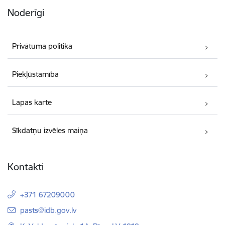
Noderīgi
Privātuma politika
Piekļūstamība
Lapas karte
Sīkdatņu izvēles maiņa
Kontakti
+371 67209000
E-pasts:
pasts@idb.gov.lv