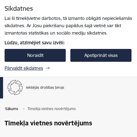
Pāriet uz lapas saturu
Sīkdatnes
Spied
lai meklētu
Enter
Lai šī tīmekļvietne darbotos, tā izmanto obligāti nepieciešamās
sīkdatnes. Ar Jūsu piekrišanu papildus šajā vietnē var tikt
izmantotas statistikas un sociālo mediju sīkdatnes.
Lūdzu, atzīmējiet savu izvēli:
Noraidīt
Apstiprināt visas
Pārvaldīt sīkdatnes
Sākums
Tīmekļa vietnes novērtējums
Tīmekļa vietnes novērtējums