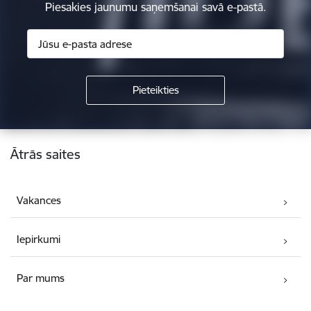
Piesakies jaunumu saņemšanai savā e-pastā.
Kājene
Ātrās saites
Vakances
Iepirkumi
Par mums