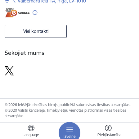
K. Valdemāra iela 1A, Rīga, LV-1010
Visi kontakti
Sekojiet mums
© 2026 Iekšējās drošības birojs, publicētā satura visas tiesības aizsargātas.
© 2020 Valsts kanceleja, Tīmekļvietņu vienotās platformas visas tiesības
aizsargātas.
Language
Piekļūstamība
Izvēlne