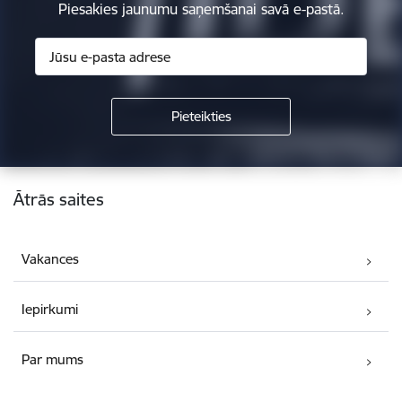
Piesakies jaunumu saņemšanai savā e-pastā.
Kājene
Ātrās saites
Vakances
Iepirkumi
Par mums