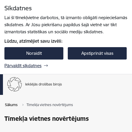
Pāriet uz lapas saturu
Sīkdatnes
Spied
lai meklētu
Enter
Lai šī tīmekļvietne darbotos, tā izmanto obligāti nepieciešamās
sīkdatnes. Ar Jūsu piekrišanu papildus šajā vietnē var tikt
izmantotas statistikas un sociālo mediju sīkdatnes.
Lūdzu, atzīmējiet savu izvēli:
Noraidīt
Apstiprināt visas
Pārvaldīt sīkdatnes
Sākums
Tīmekļa vietnes novērtējums
Tīmekļa vietnes novērtējums