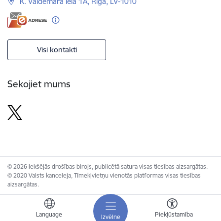
K. Valdemāra iela 1A, Rīga, LV-1010
Visi kontakti
Sekojiet mums
© 2026 Iekšējās drošības birojs, publicētā satura visas tiesības aizsargātas.
© 2020 Valsts kanceleja, Tīmekļvietņu vienotās platformas visas tiesības
aizsargātas.
Language
Piekļūstamība
Izvēlne