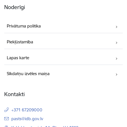
Noderīgi
Privātuma politika
Piekļūstamība
Lapas karte
Sīkdatņu izvēles maiņa
Kontakti
+371 67209000
E-pasts:
pasts@idb.gov.lv