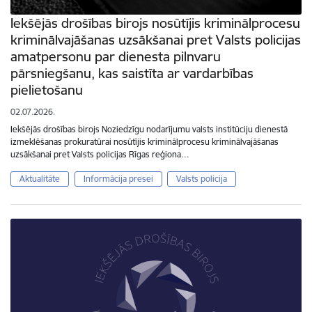
Iekšējās drošības birojs nosūtījis kriminālprocesu
kriminālvajāšanas uzsākšanai pret Valsts policijas
amatpersonu par dienesta pilnvaru
pārsniegšanu, kas saistīta ar vardarbības
pielietošanu
02.07.2026.
Iekšējās drošības birojs Noziedzīgu nodarījumu valsts institūciju dienestā
izmeklēšanas prokuratūrai nosūtījis kriminālprocesu kriminālvajāšanas
uzsākšanai pret Valsts policijas Rīgas reģiona…
Aktualitāte
Informācija presei
Valsts policija