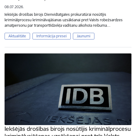
08.07.2026.
Iekšējās drošības birojs Dienvidlatgales prokuratūrai nosūtījis
kriminālprocesu kriminālvajāšanas uzsākšanai pret Valsts robežsardzes
amatpersonu par transportlīdzekļa vadīšanu alkohola reibuma…
Aktualitāte
Informācija presei
Jaunumi
Iekšējās drošības birojs nosūtījis kriminālprocesu