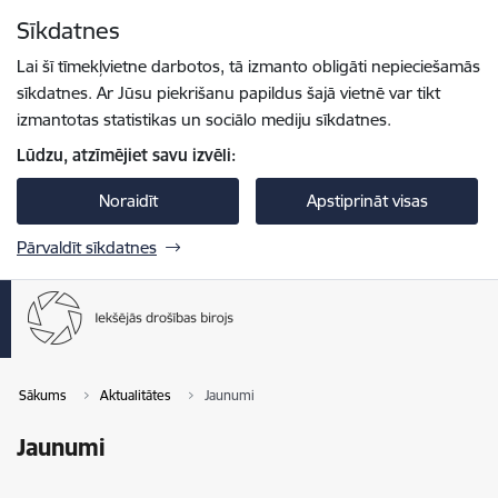
Pāriet uz lapas saturu
Sīkdatnes
Spied
lai meklētu
Enter
Lai šī tīmekļvietne darbotos, tā izmanto obligāti nepieciešamās
sīkdatnes. Ar Jūsu piekrišanu papildus šajā vietnē var tikt
izmantotas statistikas un sociālo mediju sīkdatnes.
Lūdzu, atzīmējiet savu izvēli:
Noraidīt
Apstiprināt visas
Pārvaldīt sīkdatnes
Sākums
Aktualitātes
Jaunumi
Jaunumi