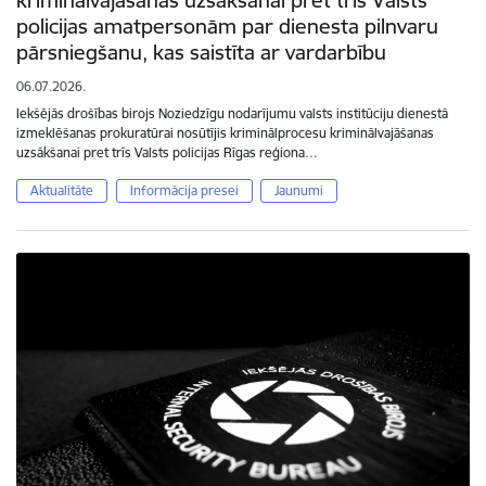
kriminālvajāšanas uzsākšanai pret trīs Valsts
policijas amatpersonām par dienesta pilnvaru
pārsniegšanu, kas saistīta ar vardarbību
06.07.2026.
Iekšējās drošības birojs Noziedzīgu nodarījumu valsts institūciju dienestā
izmeklēšanas prokuratūrai nosūtījis kriminālprocesu kriminālvajāšanas
uzsākšanai pret trīs Valsts policijas Rīgas reģiona…
Aktualitāte
Informācija presei
Jaunumi