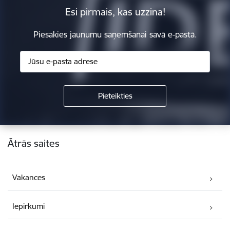
Esi pirmais, kas uzzina!
Piesakies jaunumu saņemšanai savā e-pastā.
Kājene
Ātrās saites
Vakances
Iepirkumi