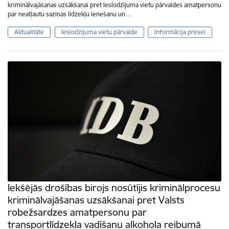
kriminālvajāšanas uzsākšanai pret Ieslodzījuma vietu pārvaldes amatpersonu
par neatļautu saziņas līdzekļu ienešanu un…
Aktualitāte
Ieslodzījuma vietu pārvalde
Informācija presei
Iekšējās drošības birojs nosūtījis kriminālprocesu
kriminālvajāšanas uzsākšanai pret Valsts
robežsardzes amatpersonu par
transportlīdzekļa vadīšanu alkohola reibumā