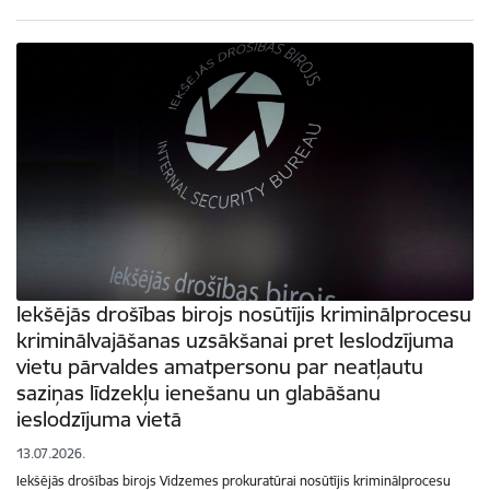
Iekšējās drošības birojs nosūtījis kriminālprocesu
kriminālvajāšanas uzsākšanai pret Ieslodzījuma
vietu pārvaldes amatpersonu par neatļautu
saziņas līdzekļu ienešanu un glabāšanu
ieslodzījuma vietā
13.07.2026.
Iekšējās drošības birojs Vidzemes prokuratūrai nosūtījis kriminālprocesu