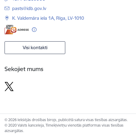
E-pasts:
pasts@idb.gov.lv
K. Valdemāra iela 1A, Rīga, LV-1010
Visi kontakti
Sekojiet mums
© 2026 Iekšējās drošības birojs, publicētā satura visas tiesības aizsargātas.
© 2020 Valsts kanceleja, Tīmekļvietņu vienotās platformas visas tiesības
aizsargātas.