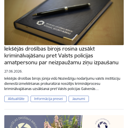
Iekšējās drošības birojs rosina uzsākt
kriminālvajāšanu pret Valsts policijas
amatpersonu par neizpaužamu ziņu izpaušanu
27.06.2026.
Iekšējās drošības birojs jūnija vidū Noziedzīgu nodarījumu valsts institūciju
dienestā izmeklēšanas prokuratūrai nosūtījis kriminālprocesu
kriminālvajāšanas uzsākšanai pret Valsts policijas Galvenās…
Aktualitāte
Informācija presei
Jaunumi