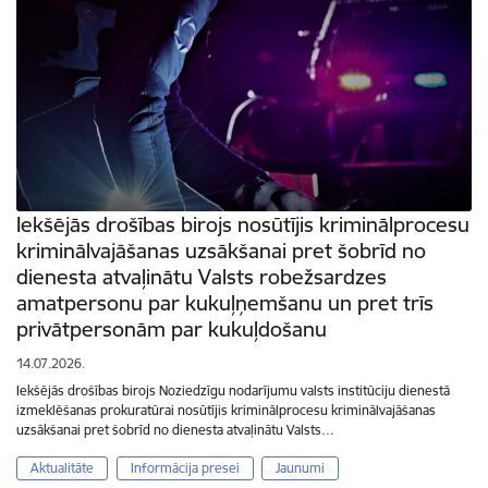
Iekšējās drošības birojs nosūtījis kriminālprocesu
kriminālvajāšanas uzsākšanai pret šobrīd no
dienesta atvaļinātu Valsts robežsardzes
amatpersonu par kukuļņemšanu un pret trīs
privātpersonām par kukuļdošanu
14.07.2026.
Iekšējās drošības birojs Noziedzīgu nodarījumu valsts institūciju dienestā
izmeklēšanas prokuratūrai nosūtījis kriminālprocesu kriminālvajāšanas
uzsākšanai pret šobrīd no dienesta atvaļinātu Valsts…
Aktualitāte
Informācija presei
Jaunumi