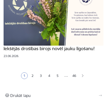
Iekšējās drošības birojs novēl jauku līgošanu!
23.06.2026.
Lapošana
…
1
2
3
4
5
46
Pašreizējā lapa
Lapa
Lapa
Lapa
Lapa
Drukāt lapu