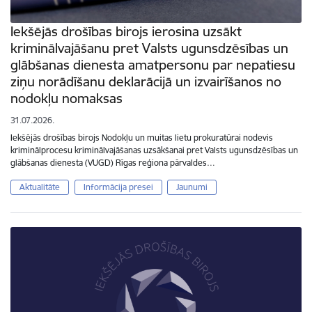
Iekšējās drošības birojs ierosina uzsākt
kriminālvajāšanu pret Valsts ugunsdzēsības un
glābšanas dienesta amatpersonu par nepatiesu
ziņu norādīšanu deklarācijā un izvairīšanos no
nodokļu nomaksas
31.07.2026.
Iekšējās drošības birojs Nodokļu un muitas lietu prokuratūrai nodevis
kriminālprocesu kriminālvajāšanas uzsākšanai pret Valsts ugunsdzēsības un
glābšanas dienesta (VUGD) Rīgas reģiona pārvaldes…
Aktualitāte
Informācija presei
Jaunumi