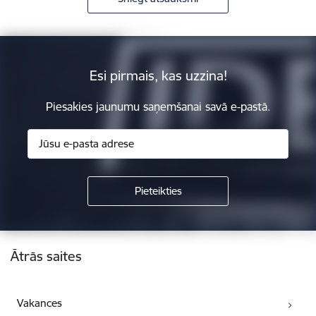
Esi pirmais, kas uzzina!
Piesakies jaunumu saņemšanai savā e-pastā.
Kājene
Ātrās saites
Vakances