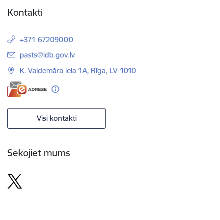
Kontakti
+371 67209000
E-pasts:
pasts@idb.gov.lv
K. Valdemāra iela 1A, Rīga, LV-1010
Visi kontakti
Sekojiet mums