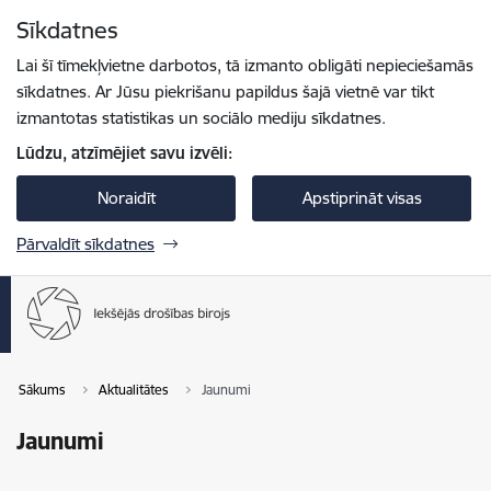
Pāriet uz lapas saturu
Sīkdatnes
Spied
lai meklētu
Enter
Lai šī tīmekļvietne darbotos, tā izmanto obligāti nepieciešamās
sīkdatnes. Ar Jūsu piekrišanu papildus šajā vietnē var tikt
izmantotas statistikas un sociālo mediju sīkdatnes.
Lūdzu, atzīmējiet savu izvēli:
Noraidīt
Apstiprināt visas
Pārvaldīt sīkdatnes
Sākums
Aktualitātes
Jaunumi
Jaunumi