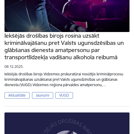
Iekšējās drošības birojs rosina uzsākt
kriminālvajāšanu pret Valsts ugunsdzēsības un
glābšanas dienesta amatpersonu par
transportlīdzekļa vadīšanu alkohola reibumā
08.12.2025.
Iekšējās drošības birojs Vidzemes prokuratūrai nosūtījis kriminālprocesu
kriminālvajāšanas uzsākšanai pret Valsts ugunsdzēsības un glābšanas
dienesta (VUGD) Vidzemes reģiona pārvaldes amatpersonu,…
Aktualitāte
Jaunumi
VUGD