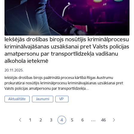
Iekšējās drošības birojs nosūtījis kriminālprocesu
kriminālvajāšanas uzsākšanai pret Valsts policijas
amatpersonu par transportlīdzekļa vadīšanu
alkohola ietekmē
20.11.2025.
Iekšējās drošības birojs paātrinātā procesa kārtībā Rīgas Austrumu
prokuratūrai nosūtījis kriminālprocesu kriminālvajāšanas uzsākšanai pret
Valsts policijas amatpersonu par transportlīdzekļa…
Aktualitāte
Jaunumi
VP
Lapošana
…
1
2
3
4
5
6
46
Lapa
Lapa
Lapa
Pašreizējā lapa
Lapa
Lapa