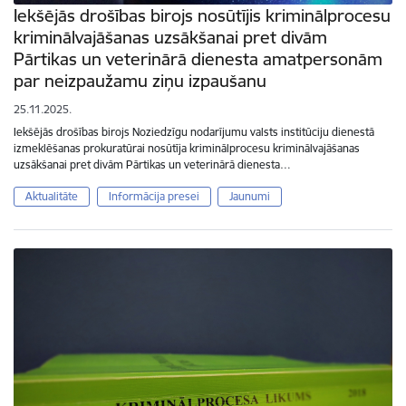
Iekšējās drošības birojs nosūtījis kriminālprocesu
kriminālvajāšanas uzsākšanai pret divām
Pārtikas un veterinārā dienesta amatpersonām
par neizpaužamu ziņu izpaušanu
25.11.2025.
Iekšējās drošības birojs Noziedzīgu nodarījumu valsts institūciju dienestā
izmeklēšanas prokuratūrai nosūtīja kriminālprocesu kriminālvajāšanas
uzsākšanai pret divām Pārtikas un veterinārā dienesta…
Aktualitāte
Informācija presei
Jaunumi