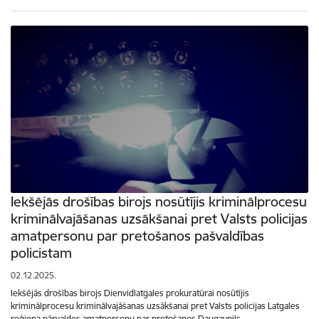
Iekšējās drošības birojs nosūtījis kriminālprocesu
kriminālvajāšanas uzsākšanai pret Valsts policijas
amatpersonu par pretošanos pašvaldības
policistam
02.12.2025.
Iekšējās drošības birojs Dienvidlatgales prokuratūrai nosūtījis
kriminālprocesu kriminālvajāšanas uzsākšanai pret Valsts policijas Latgales
reģiona pārvaldes amatpersonu par pretošanos Daugavpils…