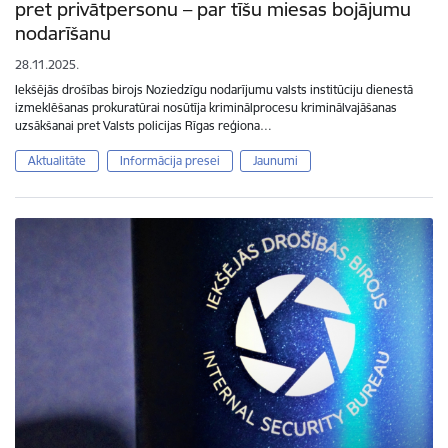
pret privātpersonu – par tīšu miesas bojājumu
nodarīšanu
28.11.2025.
Iekšējās drošības birojs Noziedzīgu nodarījumu valsts institūciju dienestā
izmeklēšanas prokuratūrai nosūtīja kriminālprocesu kriminālvajāšanas
uzsākšanai pret Valsts policijas Rīgas reģiona…
Aktualitāte
Informācija presei
Jaunumi