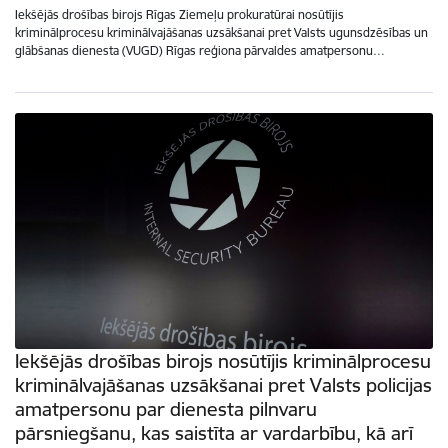
Iekšējās drošības birojs Rīgas Ziemeļu prokuratūrai nosūtījis
kriminālprocesu kriminālvajāšanas uzsākšanai pret Valsts ugunsdzēsības un
glābšanas dienesta (VUGD) Rīgas reģiona pārvaldes amatpersonu…
Iekšējās drošības birojs nosūtījis kriminālprocesu
kriminālvajāšanas uzsākšanai pret Valsts policijas
amatpersonu par dienesta pilnvaru
pārsniegšanu, kas saistīta ar vardarbību, kā arī