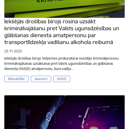
Iekšējās drošības birojs rosina uzsākt
kriminālvajāšanu pret Valsts ugunsdzēsības un
glābšanas dienesta amatpersonu par
transportlīdzekļa vadīšanu alkohola reibumā
25.11.2025.
Iekšējās drošības birojs Vidzemes prokuratūrai nosūtījis kriminālprocesu
kriminālvajāšanas uzsākšanai pret Valsts ugunsdzēsības un glābšanas
dienesta (VUGD) amatpersonu, kura vadīja…
Aktualitāte
Jaunumi
VUGD