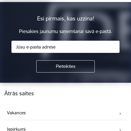
Esi pirmais, kas uzzina!
Piesakies jaunumu saņemšanai savā e-pastā.
Kājene
Ātrās saites
Vakances
Iepirkumi