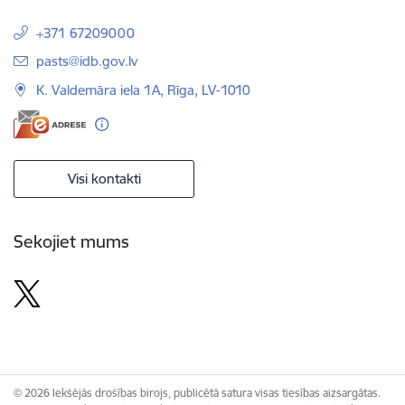
+371 67209000
E-pasts:
pasts@idb.gov.lv
K. Valdemāra iela 1A, Rīga, LV-1010
Visi kontakti
Sekojiet mums
© 2026 Iekšējās drošības birojs, publicētā satura visas tiesības aizsargātas.