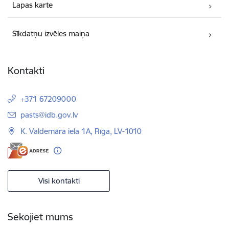
Lapas karte
Sīkdatņu izvēles maiņa
Kontakti
+371 67209000
E-pasts:
pasts@idb.gov.lv
K. Valdemāra iela 1A, Rīga, LV-1010
Visi kontakti
Sekojiet mums