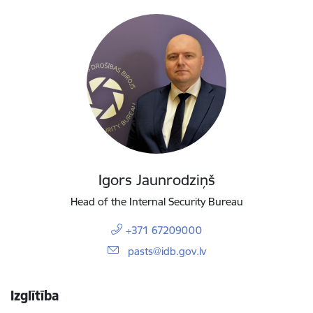
Igors Jaunrodziņš
Head of the Internal Security Bureau
+371 67209000
E-pasts:
pasts@idb.gov.lv
Izglītība