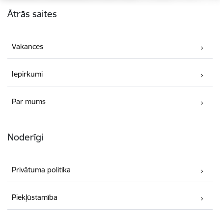
Kājene
Ātrās saites
Vakances
Iepirkumi
Par mums
Noderīgi
Privātuma politika
Piekļūstamība