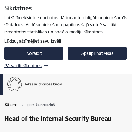
Pāriet uz lapas saturu
Sīkdatnes
Spied
lai meklētu
Enter
Lai šī tīmekļvietne darbotos, tā izmanto obligāti nepieciešamās
sīkdatnes. Ar Jūsu piekrišanu papildus šajā vietnē var tikt
izmantotas statistikas un sociālo mediju sīkdatnes.
Lūdzu, atzīmējiet savu izvēli:
Noraidīt
Apstiprināt visas
Pārvaldīt sīkdatnes
Sākums
Igors Jaunrodziņš
Head of the Internal Security Bureau