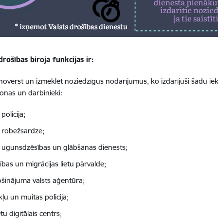
drošības biroja funkcijas ir:
, novērst un izmeklēt noziedzīgus nodarījumus, ko izdarījuši šādu iek
nas un darbinieki:
 policija;
s robežsardze;
s ugunsdzēsības un glābšanas dienests;
ības un migrācijas lietu pārvalde;
šinājuma valsts aģentūra;
ļu un muitas policija;
etu digitālais centrs;