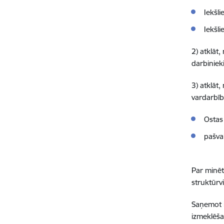
Iekšli
Iekšli
2) atklāt
darbinieki
3) atklāt
vardarbīb
Ostas 
pašval
Par minēt
struktūrv
Saņemot i
izmeklēša