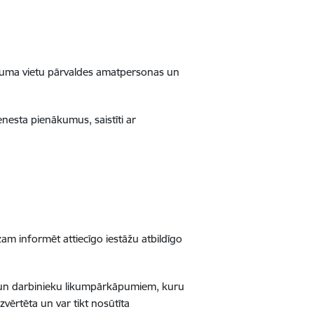
zījuma vietu pārvaldes amatpersonas un
enesta pienākumus, saistīti ar
m informēt attiecīgo iestāžu atbildīgo
 un darbinieku likumpārkāpumiem, kuru
zvērtēta un var tikt nosūtīta