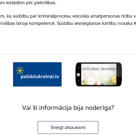
jām iestādēm pēc piekritības.
m, ka sūdzību par kriminālprocesu veicošās amatpersonas rīcību va
drošības biroja kompetencē. Sūdzību iesniegšanas kārtību nosaka K
Vai šī informācija bija noderīga?
Sniegt atsauksmi