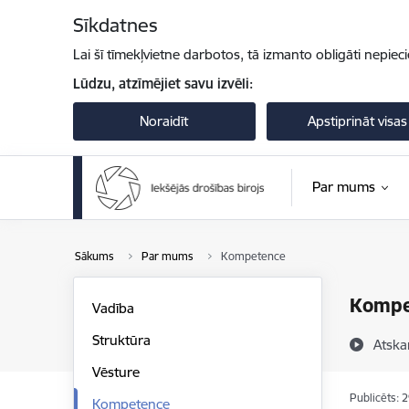
Pāriet uz lapas saturu
Sīkdatnes
Lai šī tīmekļvietne darbotos, tā izmanto obligāti nepiec
Lūdzu, atzīmējiet savu izvēli:
Noraidīt
Apstiprināt visas
Par mums
Sākums
Par mums
Kompetence
Kompe
Vadība
Struktūra
Atska
Vēsture
Publicēts: 
Kompetence