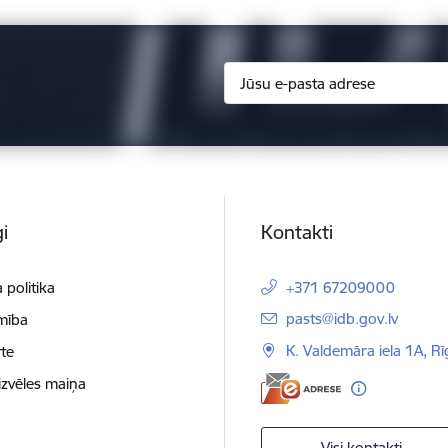
i
Kontakti
 politika
+371 67209000
E-pasts:
pasts@idb.gov.lv
mība
K. Valdemāra iela 1A, R
te
izvēles maiņa
Visi kontakti