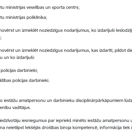
etu ministrijas veselības un sporta centrs;
etu ministrijas poliklīnika;
, novērst un izmeklēt noziedzīgus nodarījumus, ko izdarījuši Ieslod
;
, novērst un izmeklēt noziedzīgus nodarījumus, kas izdarīti, pildot di
u un ko izdarījuši:
policijas darbinieki;
dības policijas darbinieki.
o iestāžu amatpersonu un darbinieku disciplinārpārkāpumiem lūdza
ienību vadītājus.
edzīvotāju iesniegumus par iepriekš minēto iestāžu amatpersonu
na neietilpst Iekšējās drošības biroja kompetencē, informācija tiek i