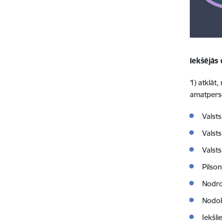
Iekšējās 
1) atklāt
amatperso
Valsts
Valst
Valst
Pilson
Nodro
Nodok
Iekšli