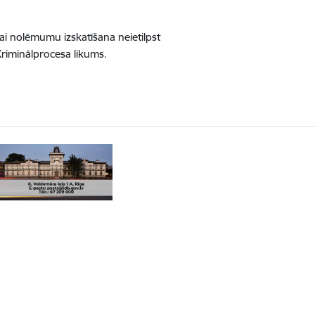
i nolēmumu izskatīšana neietilpst
riminālprocesa likums.