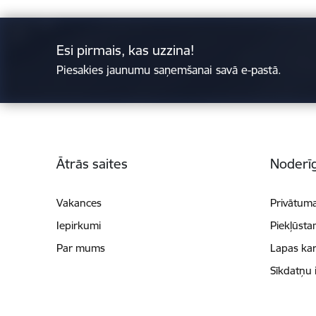
Esi pirmais, kas uzzina!
Piesakies jaunumu saņemšanai savā e-pastā.
Kājene
Ātrās saites
Noderīg
Vakances
Privātuma
Iepirkumi
Piekļūsta
Par mums
Lapas kar
Sīkdatņu 