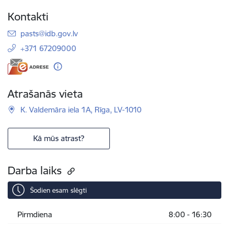
Kontakti
E-pasts:
pasts@idb.gov.lv
+371 67209000
Atrašanās vieta
K. Valdemāra iela 1A, Rīga, LV-1010
Kā mūs atrast?
Darba laiks
Šodien esam slēgti
Pirmdiena
8:00 - 16:30