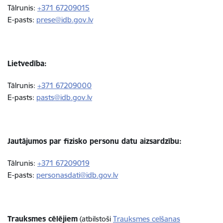
Tālrunis:
+371
67209015
E-pasts:
prese@idb.gov.lv
Lietvedība:
Tālrunis:
+371
67209000
E-pasts:
pasts@idb.gov.lv
Jautājumos par fizisko personu datu aizsardzību:
Tālrunis:
+371
67209019
E-pasts:
personasdati@idb.gov.lv
Trauksmes cēlējiem
(atbilstoši
Trauksmes celšanas