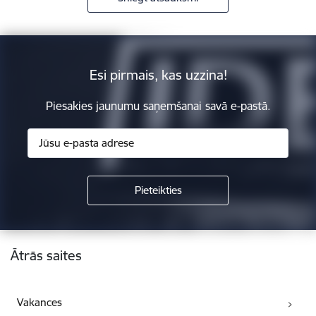
Esi pirmais, kas uzzina!
Piesakies jaunumu saņemšanai savā e-pastā.
Kājene
Ātrās saites
Vakances