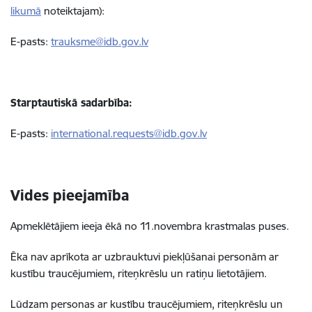
likumā
noteiktajam):
E-pasts:
trauksme@idb.gov.lv
Starptautiskā sadarbība:
E-pasts:
international.requests@idb.gov.lv
Vides pieejamība
Apmeklētājiem ieeja ēkā no 11.novembra krastmalas puses.
Ēka nav aprīkota ar uzbrauktuvi piekļūšanai personām ar
kustību traucējumiem, riteņkrēslu un ratiņu lietotājiem.
Lūdzam
personas ar kustību traucējumiem, riteņkrēslu un