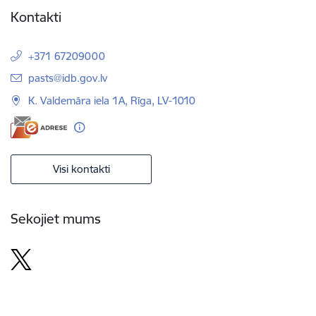
Kontakti
+371 67209000
E-pasts:
pasts@idb.gov.lv
K. Valdemāra iela 1A, Rīga, LV-1010
Visi kontakti
Sekojiet mums