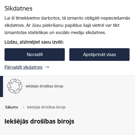
Pāriet uz lapas saturu
Sīkdatnes
Spied
lai meklētu
Enter
Lai šī tīmekļvietne darbotos, tā izmanto obligāti nepieciešamās
sīkdatnes. Ar Jūsu piekrišanu papildus šajā vietnē var tikt
izmantotas statistikas un sociālo mediju sīkdatnes.
Lūdzu, atzīmējiet savu izvēli:
Noraidīt
Apstiprināt visas
Pārvaldīt sīkdatnes
Sākums
Iekšējās drošības birojs
Iekšējās drošības birojs