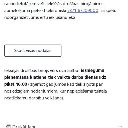
ratiņu lietotājiem
vizīti Iekšējās drošības birojā pirms
apmeklējuma pieteikt telefoniski
+371 67209000
, lai spētu
noorganizēt Jums ērtu iekļūšanu ēkā.
Skatīt visas nodaļas
Iekšējās drošības birojs vērš uzmanību:
iesniegumu
pieņemšana klātienē tiek veikta darba dienās līdz
plkst.16.00
(izņemot gadījumos kad tiek ziņots par
noziedzīgiem nodarījumiem, kur nepieciešama tūlītēja
neatliekamu darbību veikšana).
Drukāt lapu