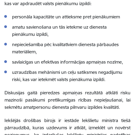
kas var apdraudēt valsts pienākumu izpildi:
personāla kapacitāte un attieksme pret pienākumiem
amatu savienošana un tās ietekme uz dienesta
pienākumu izpildi,
nepieciešamība pēc kvalitatīviem dienesta pārbaudes
materiāliem,
savlaicīgas un efektīvas informācijas apmaiņas nozīme,
uzraudzības mehānismi un ceļu satiksmes negadījumu
riski, kas var ietekmēt valsts pienākuma izpildi.
Diskusijas gaitā pieredzes apmaiņas rezultātā atklāti risku
mazinoši pasākumi pretlikumīgas rīcības nepieļaušanai, lai
sekmētu amatpersonu dienesta pilnvaru izpildes kvalitāti.
Iekšējās drošības birojs ir iestāde Iekšlietu ministra tiešā
pārraudzībā, kuras uzdevums ir atklāt, izmeklēt un novērst
noziegumus, ko izdarījušas Iekšlietu ministrijas padotības