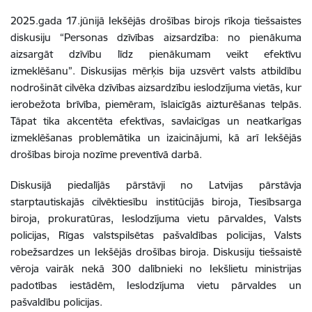
2025.gada 17.jūnijā Iekšējās drošības birojs rīkoja tiešsaistes
diskusiju “Personas dzīvības aizsardzība: no pienākuma
aizsargāt dzīvību līdz pienākumam veikt efektīvu
izmeklēšanu”. Diskusijas mērķis bija uzsvērt valsts atbildību
nodrošināt cilvēka dzīvības aizsardzību ieslodzījuma vietās, kur
ierobežota brīvība, piemēram, īslaicīgās aizturēšanas telpās.
Tāpat tika akcentēta efektīvas, savlaicīgas un neatkarīgas
izmeklēšanas problemātika un izaicinājumi, kā arī Iekšējās
drošības biroja nozīme preventīvā darbā.
Diskusijā piedalījās pārstāvji no Latvijas pārstāvja
starptautiskajās cilvēktiesību institūcijās biroja, Tiesībsarga
biroja, prokuratūras, Ieslodzījuma vietu pārvaldes, Valsts
policijas, Rīgas valstspilsētas pašvaldības policijas, Valsts
robežsardzes un Iekšējās drošības biroja. Diskusiju tiešsaistē
vēroja vairāk nekā 300 dalībnieki no Iekšlietu ministrijas
padotības iestādēm, Ieslodzījuma vietu pārvaldes un
pašvaldību policijas.