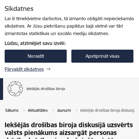
Pāriet uz lapas saturu
Sīkdatnes
Spied
lai meklētu
Enter
Lai šī tīmekļvietne darbotos, tā izmanto obligāti nepieciešamās
sīkdatnes. Ar Jūsu piekrišanu papildus šajā vietnē var tikt
izmantotas statistikas un sociālo mediju sīkdatnes.
Lūdzu, atzīmējiet savu izvēli:
Noraidīt
Apstiprināt visas
Pārvaldīt sīkdatnes
Sākums
Aktualitātes
Jaunumi
Iekšējās drošības biroja diskusijā
Iekšējās drošības biroja diskusijā uzsvērts
valsts pienākums aizsargāt personas