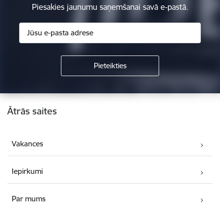
Piesakies jaunumu saņemšanai savā e-pastā.
Kājene
Ātrās saites
Vakances
Iepirkumi
Par mums