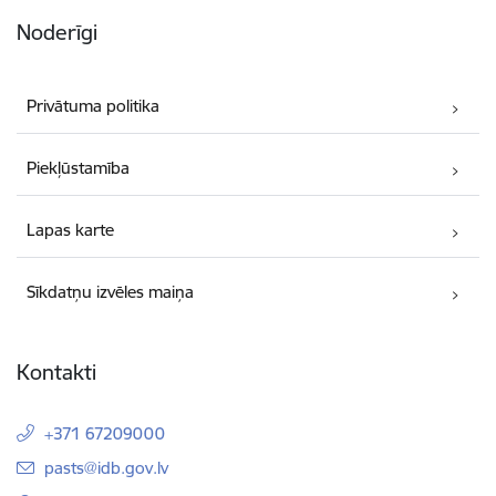
Noderīgi
Privātuma politika
Piekļūstamība
Lapas karte
Sīkdatņu izvēles maiņa
Kontakti
+371 67209000
E-pasts:
pasts@idb.gov.lv