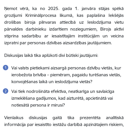
Ņemot vērā, ka no 2025. gada 1. janvāra stājas spēkā
grozījumi Kriminālprocesa likumā, kas paplašina Iekšējās
drošības biroja pilnvaras attiecībā uz Ieslodzījuma vietu
pārvaldes darbinieku izdarītiem noziegumiem, Birojs aktīvi
stiprina sadarbību ar iesaistītajām institūcijām un veicina
izpratni par personas dzīvības aizsardzības jautājumiem.
Diskusijas laikā tika aplūkoti divi būtiski jautājumi:
Vai valsts pietiekami aizsargā personas dzīvību vietās, kur
ierobežota brīvība – piemēram, pagaidu turēšanas vietās,
konvojēšanas laikā un ieslodzījuma vietās?
Vai tiek nodrošināta efektīva, neatkarīga un savlaicīga
izmeklēšana gadījumos, kad aizturētā, apcietinātā vai
notiesātā persona ir mirusi?
Vienlaikus diskusijas gaitā tika prezentēta analītiskā
informācija par iesaistīto iestāžu darbībā apzinātajiem riskiem,