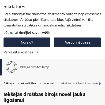
Pāriet uz lapas saturu
Sīkdatnes
Spied
lai meklētu
Enter
Lai šī tīmekļvietne darbotos, tā izmanto obligāti nepieciešamās
sīkdatnes. Ar Jūsu piekrišanu papildus šajā vietnē var tikt
izmantotas statistikas un sociālo mediju sīkdatnes.
Lūdzu, atzīmējiet savu izvēli:
Noraidīt
Apstiprināt visas
Pārvaldīt sīkdatnes
Sākums
Aktualitātes
Jaunumi
Iekšējās drošības birojs novēl jauk
Iekšējās drošības birojs novēl jauku
līgošanu!