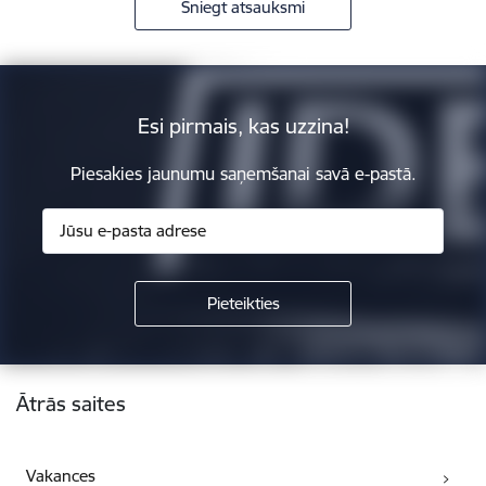
Sniegt atsauksmi
Esi pirmais, kas uzzina!
Piesakies jaunumu saņemšanai savā e-pastā.
Kājene
Ātrās saites
Vakances