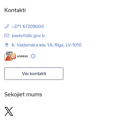
Kontakti
+371 67209000
E-pasts:
pasts@idb.gov.lv
K. Valdemāra iela 1A, Rīga, LV-1010
Visi kontakti
Sekojiet mums