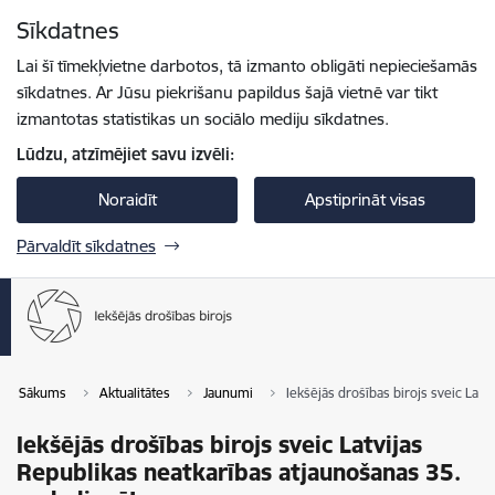
Pāriet uz lapas saturu
Sīkdatnes
Spied
lai meklētu
Enter
Lai šī tīmekļvietne darbotos, tā izmanto obligāti nepieciešamās
sīkdatnes. Ar Jūsu piekrišanu papildus šajā vietnē var tikt
izmantotas statistikas un sociālo mediju sīkdatnes.
Lūdzu, atzīmējiet savu izvēli:
Noraidīt
Apstiprināt visas
Pārvaldīt sīkdatnes
Sākums
Aktualitātes
Jaunumi
Iekšējās drošības birojs sveic Lat
Iekšējās drošības birojs sveic Latvijas
Republikas neatkarības atjaunošanas 35.