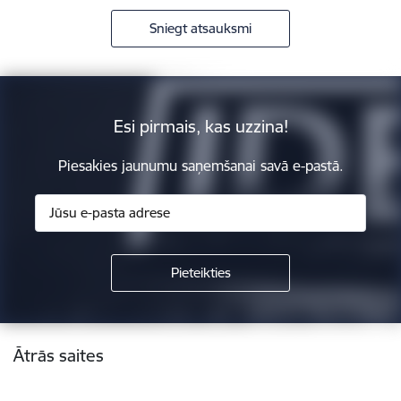
Sniegt atsauksmi
Esi pirmais, kas uzzina!
Piesakies jaunumu saņemšanai savā e-pastā.
Kājene
Ātrās saites