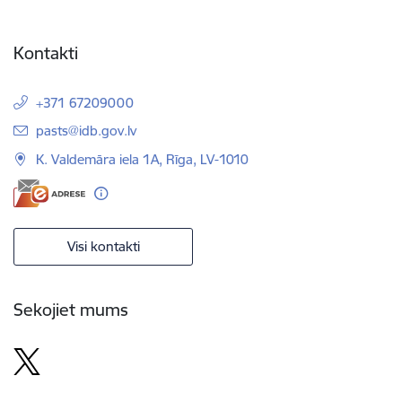
Kontakti
+371 67209000
E-pasts:
pasts@idb.gov.lv
K. Valdemāra iela 1A, Rīga, LV-1010
Visi kontakti
Sekojiet mums