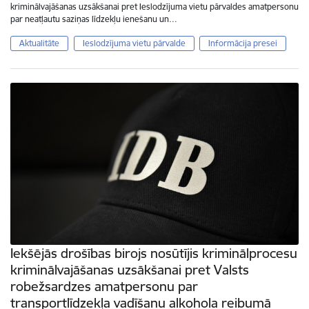
kriminālvajāšanas uzsākšanai pret Ieslodzījuma vietu pārvaldes amatpersonu
par neatļautu saziņas līdzekļu ienešanu un…
Aktualitāte
Ieslodzījuma vietu pārvalde
Informācija presei
Iekšējās drošības birojs nosūtījis kriminālprocesu
kriminālvajāšanas uzsākšanai pret Valsts
robežsardzes amatpersonu par
transportlīdzekļa vadīšanu alkohola reibumā