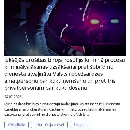
Iekšējās drošības birojs nosūtījis kriminālprocesu
kriminālvajāšanas uzsākšanai pret šobrīd no
dienesta atvaļinātu Valsts robežsardzes
amatpersonu par kukuļņemšanu un pret trīs
privātpersonām par kukuļdošanu
14.07.2026.
Iekšējās drošības birojs Noziedzīgu nodarījumu valsts institūciju dienestā
izmeklēšanas prokuratūrai nosūtījis kriminālprocesu kriminālvajāšanas
uzsākšanai pret šobrīd no dienesta atvaļinātu Valsts…
Aktualitāte
Informācija presei
Jaunumi