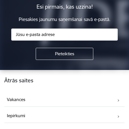
Esi pirmais, kas uzzina!
Piesakies jaunumu saņemšanai savā e-pastā.
Kājene
Ātrās saites
Vakances
Iepirkumi