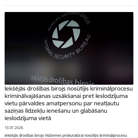
Iekšējās drošības birojs nosūtījis kriminālprocesu
kriminālvajāšanas uzsākšanai pret Ieslodzījuma
vietu pārvaldes amatpersonu par neatļautu
saziņas līdzekļu ienešanu un glabāšanu
ieslodzījuma vietā
13.07.2026.
Iekšējās drošības birojs Vidzemes prokuratūrai nosūtījis kriminālprocesu