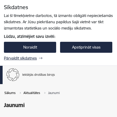
Pāriet uz lapas saturu
Sīkdatnes
Spied
lai meklētu
Enter
Lai šī tīmekļvietne darbotos, tā izmanto obligāti nepieciešamās
sīkdatnes. Ar Jūsu piekrišanu papildus šajā vietnē var tikt
izmantotas statistikas un sociālo mediju sīkdatnes.
Lūdzu, atzīmējiet savu izvēli:
Noraidīt
Apstiprināt visas
Pārvaldīt sīkdatnes
Sākums
Aktualitātes
Jaunumi
Jaunumi