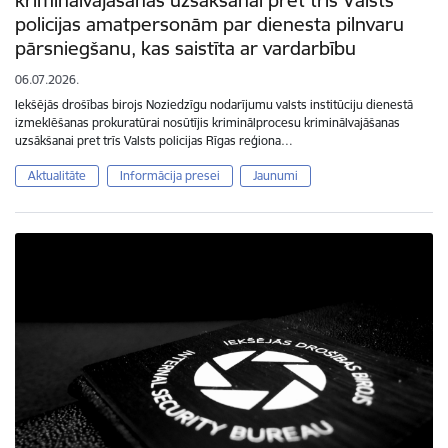
kriminālvajāšanas uzsākšanai pret trīs Valsts
policijas amatpersonām par dienesta pilnvaru
pārsniegšanu, kas saistīta ar vardarbību
06.07.2026.
Iekšējās drošības birojs Noziedzīgu nodarījumu valsts institūciju dienestā
izmeklēšanas prokuratūrai nosūtījis kriminālprocesu kriminālvajāšanas
uzsākšanai pret trīs Valsts policijas Rīgas reģiona…
Aktualitāte
Informācija presei
Jaunumi