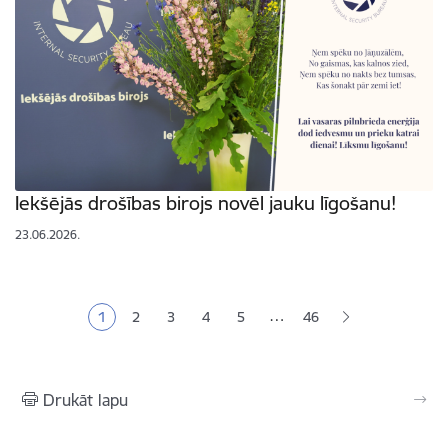
Iekšējās drošības birojs novēl jauku līgošanu!
23.06.2026.
Lapošana
…
1
2
3
4
5
46
Pašreizējā lapa
Lapa
Lapa
Lapa
Lapa
Drukāt lapu