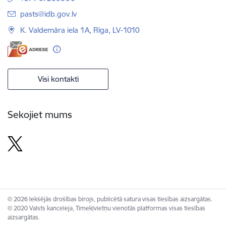
E-pasts:
pasts@idb.gov.lv
K. Valdemāra iela 1A, Rīga, LV-1010
Visi kontakti
Sekojiet mums
© 2026 Iekšējās drošības birojs, publicētā satura visas tiesības aizsargātas.
© 2020 Valsts kanceleja, Tīmekļvietņu vienotās platformas visas tiesības
aizsargātas.