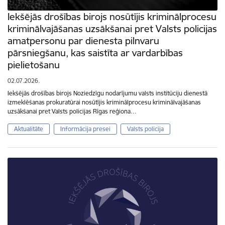
Iekšējās drošības birojs nosūtījis kriminālprocesu
kriminālvajāšanas uzsākšanai pret Valsts policijas
amatpersonu par dienesta pilnvaru
pārsniegšanu, kas saistīta ar vardarbības
pielietošanu
02.07.2026.
Iekšējās drošības birojs Noziedzīgu nodarījumu valsts institūciju dienestā
izmeklēšanas prokuratūrai nosūtījis kriminālprocesu kriminālvajāšanas
uzsākšanai pret Valsts policijas Rīgas reģiona…
Aktualitāte
Informācija presei
Valsts policija