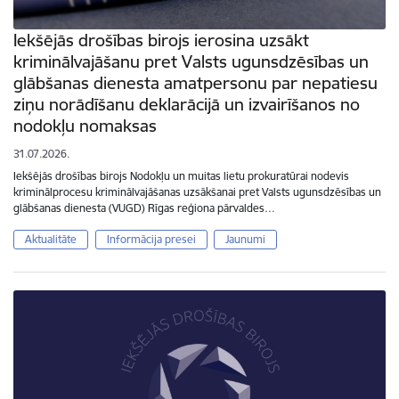
Iekšējās drošības birojs ierosina uzsākt
kriminālvajāšanu pret Valsts ugunsdzēsības un
glābšanas dienesta amatpersonu par nepatiesu
ziņu norādīšanu deklarācijā un izvairīšanos no
nodokļu nomaksas
31.07.2026.
Iekšējās drošības birojs Nodokļu un muitas lietu prokuratūrai nodevis
kriminālprocesu kriminālvajāšanas uzsākšanai pret Valsts ugunsdzēsības un
glābšanas dienesta (VUGD) Rīgas reģiona pārvaldes…
Aktualitāte
Informācija presei
Jaunumi