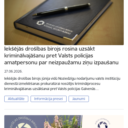
Iekšējās drošības birojs rosina uzsākt
kriminālvajāšanu pret Valsts policijas
amatpersonu par neizpaužamu ziņu izpaušanu
27.06.2026.
Iekšējās drošības birojs jūnija vidū Noziedzīgu nodarījumu valsts institūciju
dienestā izmeklēšanas prokuratūrai nosūtījis kriminālprocesu
kriminālvajāšanas uzsākšanai pret Valsts policijas Galvenās…
Aktualitāte
Informācija presei
Jaunumi