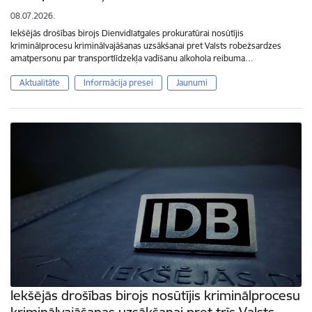
08.07.2026.
Iekšējās drošības birojs Dienvidlatgales prokuratūrai nosūtījis
kriminālprocesu kriminālvajāšanas uzsākšanai pret Valsts robežsardzes
amatpersonu par transportlīdzekļa vadīšanu alkohola reibuma…
Aktualitāte
Informācija presei
Jaunumi
Iekšējās drošības birojs nosūtījis kriminālprocesu