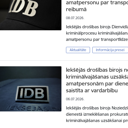
amatpersonu par transpor
reibumā
08.07.2026.
Iekšējās drošības birojs Dienvidl
kriminālprocesu kriminālvajāšan
amatpersonu par transportlīdz
Aktualitāte
Informācija presei
Iekšējās drošības birojs n
kriminālvajāšanas uzsākšan
amatpersonām par dienes
saistīta ar vardarbību
06.07.2026.
Iekšējās drošības birojs Noziedzī
dienestā izmeklēšanas prokuratū
kriminālvajāšanas uzsākšanai pre