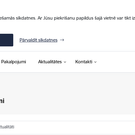
iešamās sīkdatnes. Ar Jūsu piekrišanu papildus šajā vietnē var tikt i
Pārvaldīt sīkdatnes
Pakalpojumi
Aktualitātes
Kontakti
mi
ualitāti