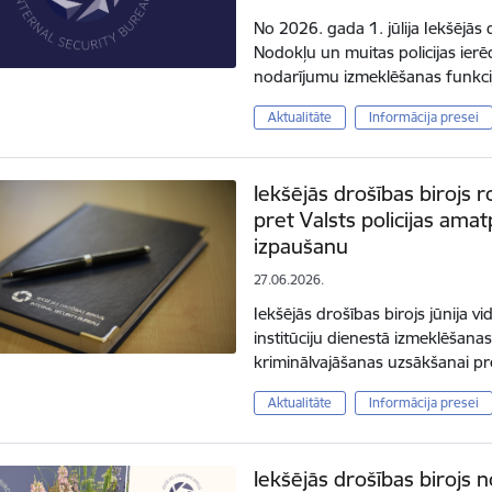
No 2026. gada 1. jūlija Iekšējā
Nodokļu un muitas policijas ier
nodarījumu izmeklēšanas funkc
Aktualitāte
Informācija presei
Iekšējās drošības birojs 
pret Valsts policijas am
izpaušanu
27.06.2026.
Iekšējās drošības birojs jūnija 
institūciju dienestā izmeklēšana
kriminālvajāšanas uzsākšanai pr
Aktualitāte
Informācija presei
Iekšējās drošības birojs n