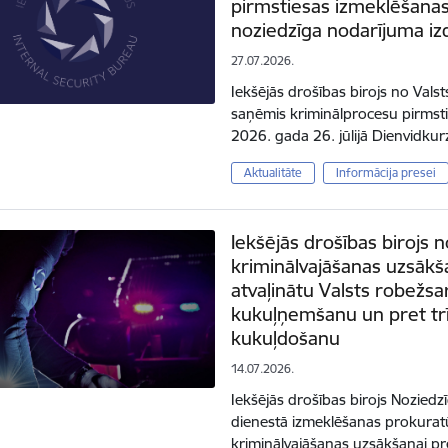
pirmstiesas izmeklēšanas 
noziedzīga nodarījuma iz
27.07.2026.
Iekšējās drošības birojs no Valsts
saņēmis kriminālprocesu pirmsti
2026. gada 26. jūlijā Dienvid
Aktualitāte
Informācija presei
Iekšējās drošības birojs n
kriminālvajāšanas uzsākš
atvaļinātu Valsts robež
kukuļņemšanu un pret tr
kukuļdošanu
14.07.2026.
Iekšējās drošības birojs Noziedzī
dienestā izmeklēšanas prokuratū
kriminālvajāšanas uzsākšanai pr