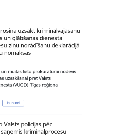
ierosina uzsākt kriminālvajāšanu
s un glābšanas dienesta
u ziņu norādīšanu deklarācijā
kļu nomaksas
 un muitas lietu prokuratūrai nodevis
as uzsākšanai pret Valsts
enesta (VUGD) Rīgas reģiona
Jaunumi
o Valsts policijas pēc
as saņēmis kriminālprocesu