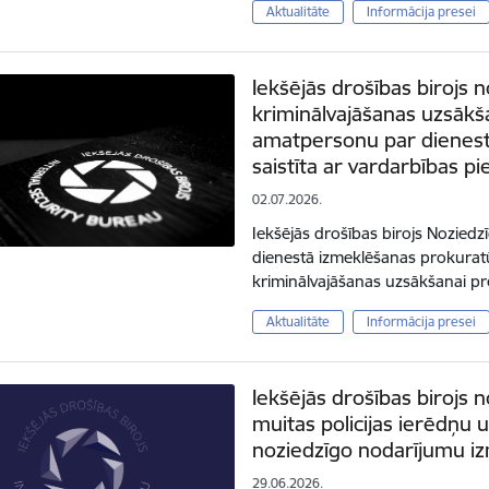
Aktualitāte
Informācija presei
Iekšējās drošības birojs n
kriminālvajāšanas uzsākša
amatpersonu par dienest
saistīta ar vardarbības pi
02.07.2026.
Iekšējās drošības birojs Noziedzī
dienestā izmeklēšanas prokuratū
kriminālvajāšanas uzsākšanai pre
Aktualitāte
Informācija presei
Iekšējās drošības birojs 
muitas policijas ierēdņu 
noziedzīgo nodarījumu iz
29.06.2026.