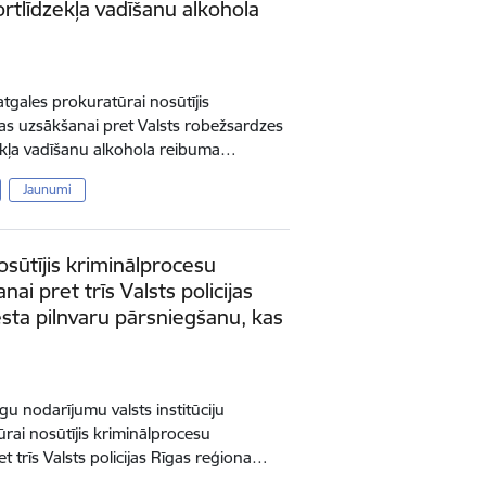
tlīdzekļa vadīšanu alkohola
atgales prokuratūrai nosūtījis
as uzsākšanai pret Valsts robežsardzes
ekļa vadīšanu alkohola reibuma…
Jaunumi
osūtījis kriminālprocesu
ai pret trīs Valsts policijas
ta pilnvaru pārsniegšanu, kas
gu nodarījumu valsts institūciju
rai nosūtījis kriminālprocesu
t trīs Valsts policijas Rīgas reģiona…