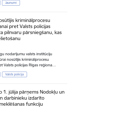
Jaunumi
osūtījis kriminālprocesu
nai pret Valsts policijas
a pilnvaru pārsniegšanu, kas
elietošanu
gu nodarījumu valsts institūciju
rai nosūtījis kriminālprocesu
t Valsts policijas Rīgas reģiona…
Valsts policija
no 1. jūlija pārņems Nodokļu un
un darbinieku izdarīto
meklēšanas funkciju