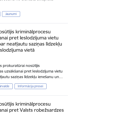
Jaunumi
osūtījis kriminālprocesu
nai pret Ieslodzījuma vietu
r neatļautu saziņas līdzekļu
slodzījuma vietā
s prokuratūrai nosūtījis
as uzsākšanai pret Ieslodzījuma vietu
ļautu saziņas līdzekļu ienešanu un…
ārvalde
Informācija presei
osūtījis kriminālprocesu
anai pret Valsts robežsardzes