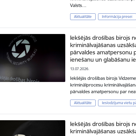
Valsts…
Aktualitāte
Informācija presei
Iekšējās drošības birojs n
kriminālvajāšanas uzsākša
pārvaldes amatpersonu pa
ienešanu un glabāšanu ie
13.07.2026.
Iekšējās drošības birojs Vidzeme
kriminālprocesu kriminālvajāšan
pārvaldes amatpersonu par neat
Aktualitāte
Ieslodzījuma vietu p
Iekšējās drošības birojs n
kriminālvajāšanas uzsākš