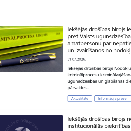
Iekšējās drošības birojs 
pret Valsts ugunsdzēsība
amatpersonu par nepaties
un izvairīšanos no nodo
31.07.2026.
Iekšējās drošības birojs Nodokļu
kriminālprocesu kriminālvajāšan
ugunsdzēsības un glābšanas di
pārvaldes…
Aktualitāte
Informācija presei
Iekšējās drošības birojs n
institucionālās piekritīb