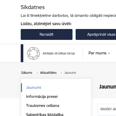
Pāriet uz lapas saturu
Sīkdatnes
Lai šī tīmekļvietne darbotos, tā izmanto obligāti nepiec
Lūdzu, atzīmējiet savu izvēli:
Noraidīt
Apstiprināt visas
Par mums
Sākums
Aktualitātes
Jaunumi
Jaunu
Jaunumi
Informācija presei
Trauksmes celšana
Meklēt akt
Sabiedrības līdzdalība