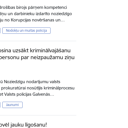
s drošības birojs pārņem kompetenci
ēdņu un darbinieku izdarīto noziedzīgo
iju no Korupcijas novēršanas un…
Nodokļu un muitas policija
rosina uzsākt kriminālvajāšanu
atpersonu par neizpaužamu ziņu
vidū Noziedzīgu nodarījumu valsts
s prokuratūrai nosūtījis kriminālprocesu
et Valsts policijas Galvenās…
Jaunumi
ovēl jauku līgošanu!