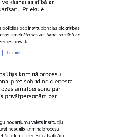
veikšanai saistībā ar
darīšanu Priekulē
 policijas pēc institucionālās piekritības
esas izmeklēšanas veikšanai saistībā ar
kurzemes novada…
Jaunumi
osūtījis kriminālprocesu
anai pret šobrīd no dienesta
sardzes amatpersonu par
īs privātpersonām par
gu nodarījumu valsts institūciju
rai nosūtījis kriminālprocesu
et šobrīd no dienesta atvaļinātu