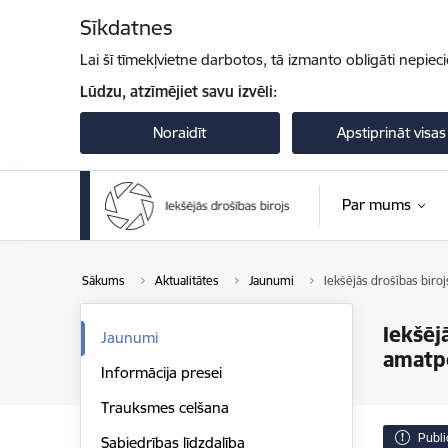
Pāriet uz lapas saturu
Sīkdatnes
Lai šī tīmekļvietne darbotos, tā izmanto obligāti nepiec
Lūdzu, atzīmējiet savu izvēli:
Noraidīt
Apstiprināt visas
Par mums
Sākums
Aktualitātes
Jaunumi
Iekšējās drošības biro
Iekšēj
Jaunumi
amatpe
Informācija presei
Trauksmes celšana
Publi
Sabiedrības līdzdalība