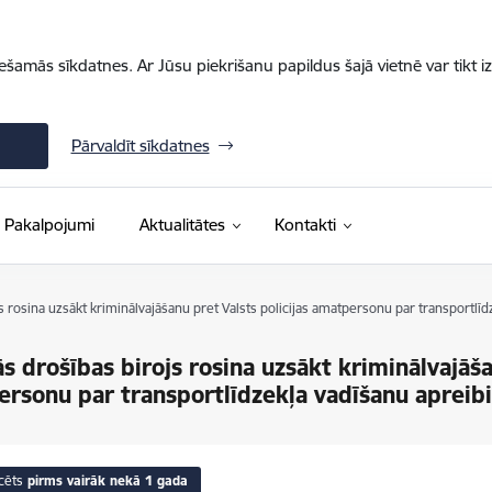
iešamās sīkdatnes. Ar Jūsu piekrišanu papildus šajā vietnē var tikt i
Pārvaldīt sīkdatnes
Pakalpojumi
Aktualitātes
Kontakti
js rosina uzsākt kriminālvajāšanu pret Valsts policijas amatpersonu par transportlī
ās drošības birojs rosina uzsākt kriminālvajāša
rsonu par transportlīdzekļa vadīšanu apreib
cēts
pirms vairāk nekā 1 gada