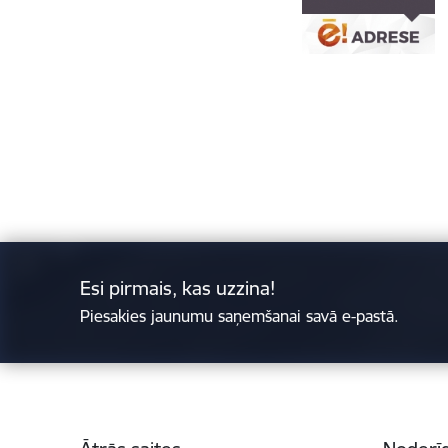
Esi pirmais, kas uzzina!
Piesakies jaunumu saņemšanai savā e-pastā.
Kājene