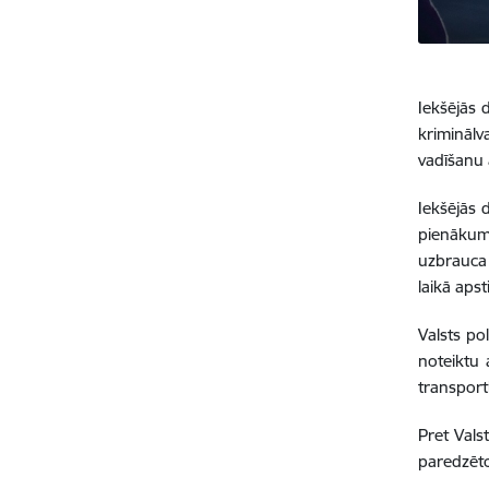
Iekšējās 
krimināl
vadīšanu 
Iekšējās 
pienākumu
uzbrauca 
laikā aps
Valsts po
noteiktu 
transportl
Pret Vals
paredzēto