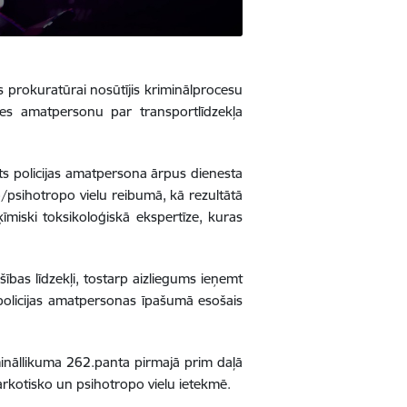
 prokuratūrai nosūtījis kriminālprocesu
ldes amatpersonu par transportlīdzekļa
sts policijas amatpersona ārpus dienesta
o/psihotropo vielu reibumā, kā rezultātā
ķīmiski toksikoloģiskā ekspertīze, kuras
šības līdzekļi, tostarp aizliegums ieņemt
s policijas amatpersonas īpašumā esošais
mināllikuma 262.panta pirmajā prim daļā
arkotisko un psihotropo vielu ietekmē.