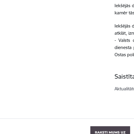
Iekšējās 
kamēr tās
Iekšējās d
atklāt, i
- Valsts 
dienesta 
Ostas poli
Saistī
Aktualitāt