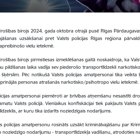
drošības birojs 2024. gada oktobra otrajā pusē Rīgas Pārdaugavas
vajāšanas uzsākšanai pret Valsts policijas Rīgas reģiona pārva
apreibinošo vielu ietekmē.
drošības birojs pirmstiesas izmeklēšanas gaitā noskaidroja, ka Val
 pildīšanas laika vadīja sev piederošo transportlīdzekli narkotisk
šķērslim. Pēc notikušā Valsts policijas amatpersonai tika veikta 
tiprinājās personas atrašanās narkotisko/psihotropo vielu ietekmē.
licijas amatpersonai piemēroti ar brīvības atņemšanu nesaistīti dro
amatu Valsts policijā. Vienlaikus konfiskācijai tiek pakļauts Valst
īdzeklis, ar kuru tika izdarīts noziedzīgais nodarījums.
ts policijas amatpersonu rosināts uzsākt kriminālvajāšanu par Kri
 noziedzīgo nodarījumu - transportlīdzekļa vadīšanu, atrodoties n