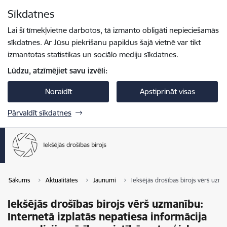
Pāriet uz lapas saturu
Sīkdatnes
Spied
lai meklētu
Enter
Lai šī tīmekļvietne darbotos, tā izmanto obligāti nepieciešamās
sīkdatnes. Ar Jūsu piekrišanu papildus šajā vietnē var tikt
izmantotas statistikas un sociālo mediju sīkdatnes.
Lūdzu, atzīmējiet savu izvēli:
Noraidīt
Apstiprināt visas
Pārvaldīt sīkdatnes
Sākums
Aktualitātes
Jaunumi
Iekšējās drošības birojs vērš uzman
Iekšējās drošības birojs vērš uzmanību:
Internetā izplatās nepatiesa informācija