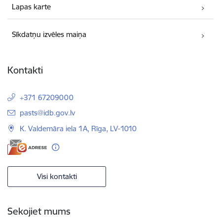
Lapas karte
Sīkdatņu izvēles maiņa
Kontakti
+371 67209000
E-pasts:
pasts@idb.gov.lv
K. Valdemāra iela 1A, Rīga, LV-1010
Visi kontakti
Sekojiet mums