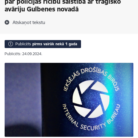
par policijas rīcību saistībā ar traģisko
avāriju Gulbenes novadā
Atskaņot tekstu
Publicēts
pirms vairāk nekā 1 gada
Publicēts: 24.09.2024.