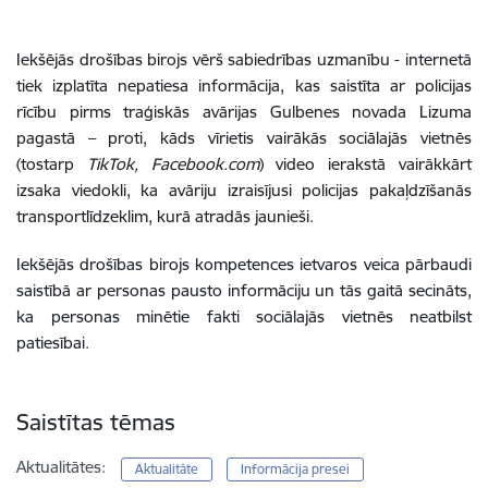
Iekšējās drošības birojs vērš sabiedrības uzmanību - internetā
tiek izplatīta nepatiesa informācija, kas saistīta ar policijas
rīcību pirms traģiskās avārijas Gulbenes novada Lizuma
pagastā – proti, kāds vīrietis vairākās sociālajās vietnēs
(tostarp
TikTok, Facebook.com
) video ierakstā vairākkārt
izsaka viedokli, ka avāriju izraisījusi policijas pakaļdzīšanās
transportlīdzeklim, kurā atradās jaunieši.
Iekšējās drošības birojs kompetences ietvaros veica pārbaudi
saistībā ar personas pausto informāciju un tās gaitā secināts,
ka personas minētie fakti sociālajās vietnēs neatbilst
patiesībai.
Saistītas tēmas
Aktualitātes:
Aktualitāte
Informācija presei