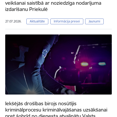
veikšanai saistībā ar noziedzīga nodarījuma
izdarīšanu Priekulē
27.07.2026.
Aktualitāte
Informācija presei
Jaunumi
Iekšējās drošības birojs nosūtījis
kriminālprocesu kriminālvajāšanas uzsākšanai
pret šobrīd no dienesta atvaļinātu Valsts