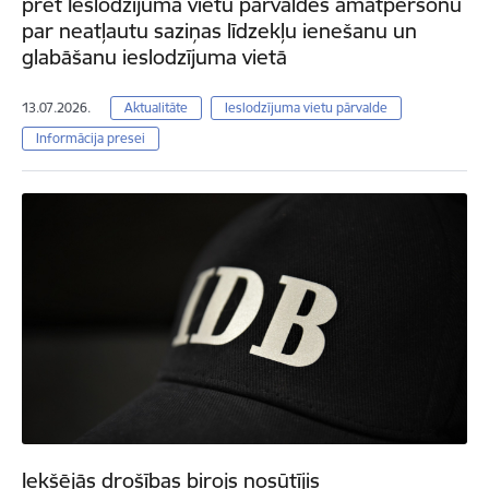
pret Ieslodzījuma vietu pārvaldes amatpersonu
par neatļautu saziņas līdzekļu ienešanu un
glabāšanu ieslodzījuma vietā
13.07.2026.
Aktualitāte
Ieslodzījuma vietu pārvalde
Informācija presei
Iekšējās drošības birojs nosūtījis