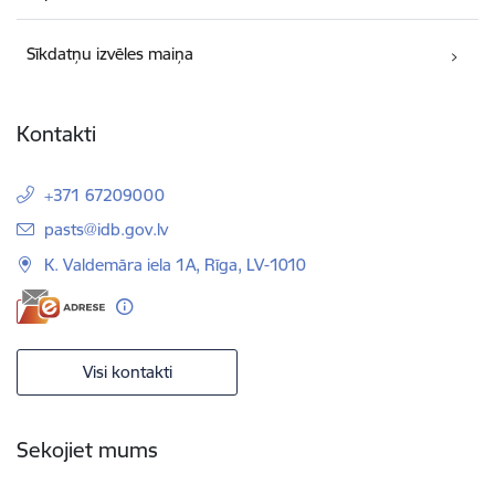
Sīkdatņu izvēles maiņa
Kontakti
+371 67209000
E-pasts:
pasts@idb.gov.lv
K. Valdemāra iela 1A, Rīga, LV-1010
Visi kontakti
Sekojiet mums