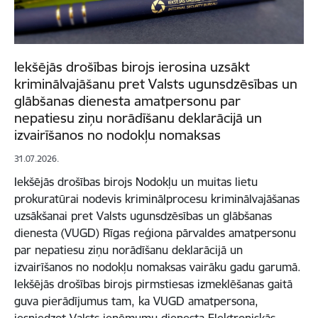
Iekšējās drošības birojs ierosina uzsākt
kriminālvajāšanu pret Valsts ugunsdzēsības un
glābšanas dienesta amatpersonu par
nepatiesu ziņu norādīšanu deklarācijā un
izvairīšanos no nodokļu nomaksas
31.07.2026.
Iekšējās drošības birojs Nodokļu un muitas lietu
prokuratūrai nodevis kriminālprocesu kriminālvajāšanas
uzsākšanai pret Valsts ugunsdzēsības un glābšanas
dienesta (VUGD) Rīgas reģiona pārvaldes amatpersonu
par nepatiesu ziņu norādīšanu deklarācijā un
izvairīšanos no nodokļu nomaksas vairāku gadu garumā.
Iekšējās drošības birojs pirmstiesas izmeklēšanas gaitā
guva pierādījumus tam, ka VUGD amatpersona,