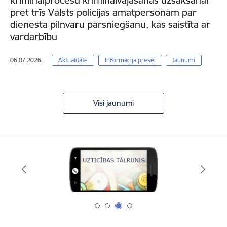
kriminālprocesu kriminālvajāšanas uzsākšanai
pret trīs Valsts policijas amatpersonām par
dienesta pilnvaru pārsniegšanu, kas saistīta ar
vardarbību
06.07.2026.
Aktualitāte
Informācija presei
Jaunumi
Visi jaunumi