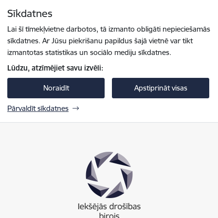
Pāriet uz lapas saturu
Sīkdatnes
Spied
lai meklētu
Enter
Lai šī tīmekļvietne darbotos, tā izmanto obligāti nepieciešamās
sīkdatnes. Ar Jūsu piekrišanu papildus šajā vietnē var tikt
izmantotas statistikas un sociālo mediju sīkdatnes.
Lūdzu, atzīmējiet savu izvēli:
Noraidīt
Apstiprināt visas
Pārvaldīt sīkdatnes
Iekšējās drošības birojs