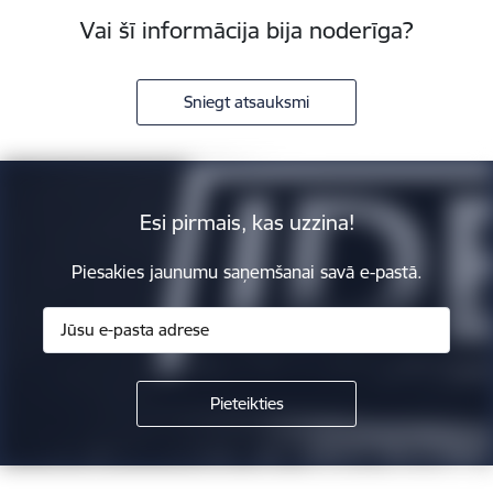
Vai šī informācija bija noderīga?
Sniegt atsauksmi
Esi pirmais, kas uzzina!
Piesakies jaunumu saņemšanai savā e-pastā.
Kājene