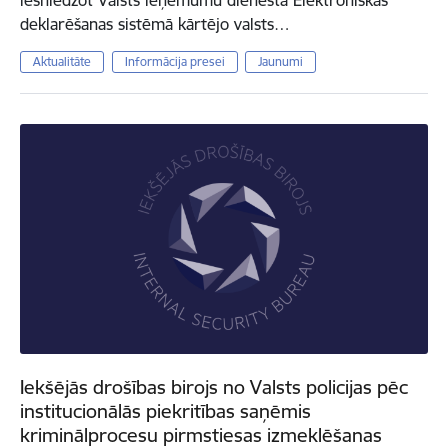
iesniedzot Valsts ieņēmumu dienesta Elektroniskās
deklarēšanas sistēmā kārtējo valsts…
Aktualitāte
Informācija presei
Jaunumi
Iekšējās drošības birojs no Valsts policijas pēc
institucionālās piekritības saņēmis
kriminālprocesu pirmstiesas izmeklēšanas