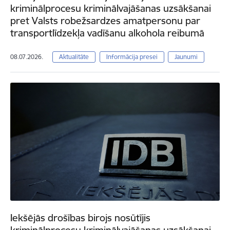
kriminālprocesu kriminālvajāšanas uzsākšanai
pret Valsts robežsardzes amatpersonu par
transportlīdzekļa vadīšanu alkohola reibumā
08.07.2026.
Aktualitāte
Informācija presei
Jaunumi
Iekšējās drošības birojs nosūtījis