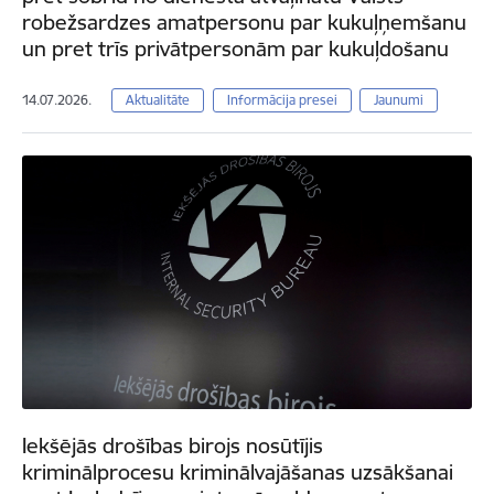
robežsardzes amatpersonu par kukuļņemšanu
un pret trīs privātpersonām par kukuļdošanu
14.07.2026.
Aktualitāte
Informācija presei
Jaunumi
Iekšējās drošības birojs nosūtījis
kriminālprocesu kriminālvajāšanas uzsākšanai