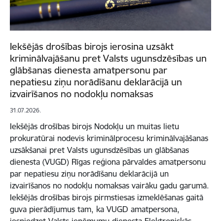
Iekšējās drošības birojs ierosina uzsākt
kriminālvajāšanu pret Valsts ugunsdzēsības un
glābšanas dienesta amatpersonu par
nepatiesu ziņu norādīšanu deklarācijā un
izvairīšanos no nodokļu nomaksas
31.07.2026.
Iekšējās drošības birojs Nodokļu un muitas lietu
prokuratūrai nodevis kriminālprocesu kriminālvajāšanas
uzsākšanai pret Valsts ugunsdzēsības un glābšanas
dienesta (VUGD) Rīgas reģiona pārvaldes amatpersonu
par nepatiesu ziņu norādīšanu deklarācijā un
izvairīšanos no nodokļu nomaksas vairāku gadu garumā.
Iekšējās drošības birojs pirmstiesas izmeklēšanas gaitā
guva pierādījumus tam, ka VUGD amatpersona,