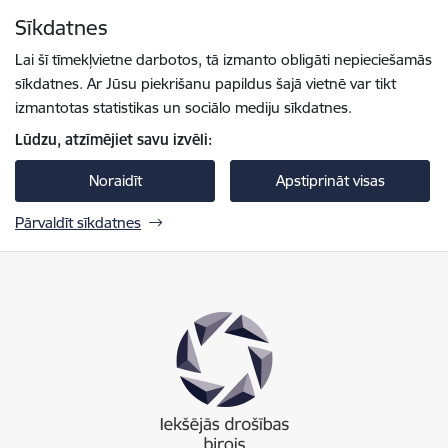
Pāriet uz lapas saturu
Sīkdatnes
Spied
lai meklētu
Enter
Lai šī tīmekļvietne darbotos, tā izmanto obligāti nepieciešamās
sīkdatnes. Ar Jūsu piekrišanu papildus šajā vietnē var tikt
izmantotas statistikas un sociālo mediju sīkdatnes.
Lūdzu, atzīmējiet savu izvēli:
Noraidīt
Apstiprināt visas
Pārvaldīt sīkdatnes
Iekšējās drošības birojs