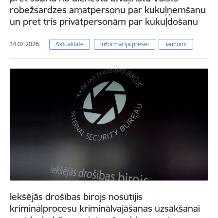
robežsardzes amatpersonu par kukuļņemšanu
un pret trīs privātpersonām par kukuļdošanu
14.07.2026.
Aktualitāte
Informācija presei
Jaunumi
Iekšējās drošības birojs nosūtījis
kriminālprocesu kriminālvajāšanas uzsākšanai