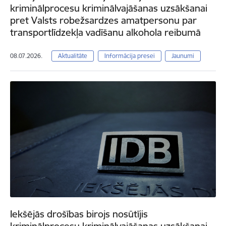
kriminālprocesu kriminālvajāšanas uzsākšanai
pret Valsts robežsardzes amatpersonu par
transportlīdzekļa vadīšanu alkohola reibumā
08.07.2026.
Aktualitāte
Informācija presei
Jaunumi
Iekšējās drošības birojs nosūtījis