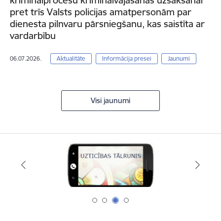
kriminālprocesu kriminālvajāšanas uzsākšanai
pret trīs Valsts policijas amatpersonām par
dienesta pilnvaru pārsniegšanu, kas saistīta ar
vardarbību
06.07.2026.
Aktualitāte
Informācija presei
Jaunumi
Visi jaunumi