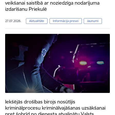
veikšanai saistībā ar noziedzīga nodarījuma
izdarīšanu Priekulē
27.07.2026.
Aktualitāte
Informācija presei
Jaunumi
Iekšējās drošības birojs nosūtījis
kriminālprocesu kriminālvajāšanas uzsākšanai
pret šobrīd no dienesta atvaļinātu Valsts