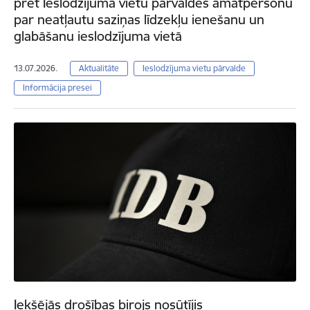
pret Ieslodzījuma vietu pārvaldes amatpersonu
par neatļautu saziņas līdzekļu ienešanu un
glabāšanu ieslodzījuma vietā
13.07.2026.
Aktualitāte
Ieslodzījuma vietu pārvalde
Informācija presei
Iekšējās drošības birojs nosūtījis