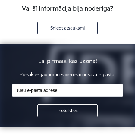
Vai šī informācija bija noderīga?
Sniegt atsauksmi
Esi pirmais, kas uzzina!
Piesakies jaunumu saņemšanai savā e-pastā.
Kājene