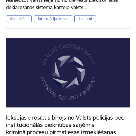
iesniedzot Valsts ieņēmumu dienesta Elektroniskās
deklarēšanas sistēmā kārtējo valsts…
Aktualitāte
Informācija presei
Jaunumi
Iekšējās drošības birojs no Valsts policijas pēc
institucionālās piekritības saņēmis
kriminālprocesu pirmstiesas izmeklēšanas