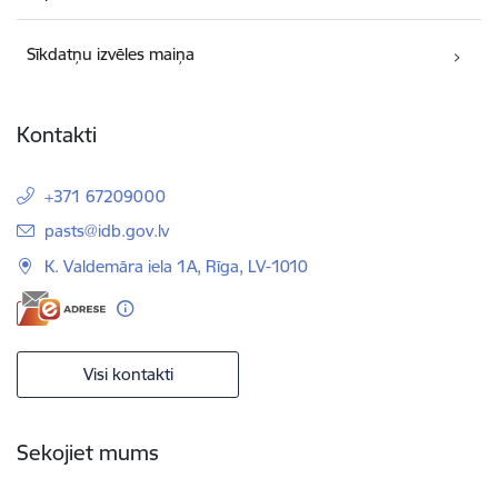
Sīkdatņu izvēles maiņa
Kontakti
+371 67209000
E-pasts:
pasts@idb.gov.lv
K. Valdemāra iela 1A, Rīga, LV-1010
Visi kontakti
Sekojiet mums